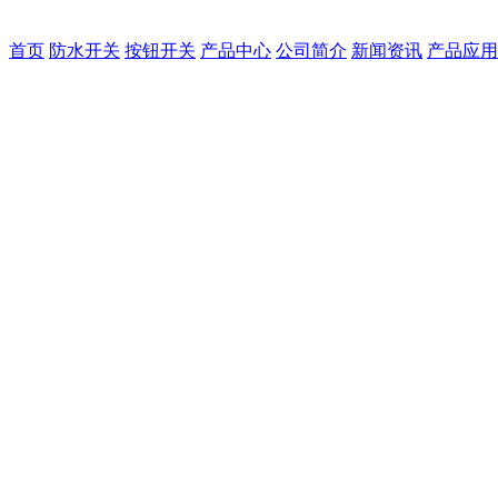
首页
防水开关
按钮开关
产品中心
公司简介
新闻资讯
产品应用
地址：广东省东莞市石碣横
81326026 邮箱：ds01@dg
COPYRIGHT © 2015
RIGHTS RESERVED
粤I
品牌：D-SWITCH，
东莞
粤公网安备 44190002002967号