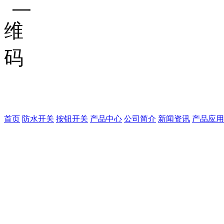
德崧
首页
防水开关
按钮开关
产品中心
公司简介
新闻资讯
产品应用
地址：广东省东莞市石碣横
81326026 邮箱：ds01@dg
COPYRIGHT © 2015
RIGHTS RESERVED
粤I