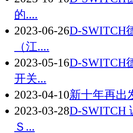
的....
2023-06-26
D-SWITC
（江....
2023-05-16
D-SWITC
开关...
2023-04-10
新十年再出发
2023-03-28
D-SWIT
Ｓ...