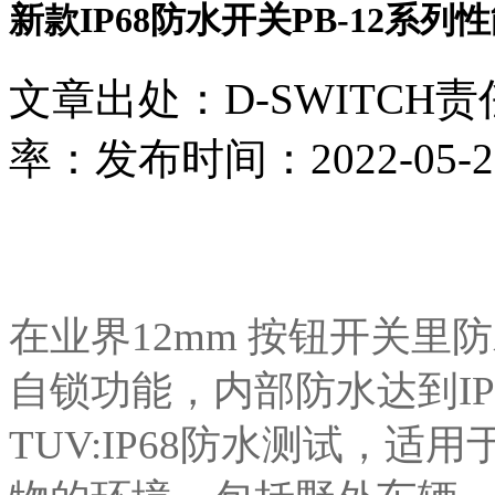
新款IP68防水开关PB-12系
文章出处：D-SWITCH
责
率：
发布时间：2022-05-20 
在业界12mm 按钮开关里
自锁功能，内部防水达到IP
TUV:IP68防水测试，