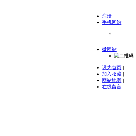
注册
|
手机网站
|
微网站
|
设为首页
|
加入收藏
|
网站地图
|
在线留言