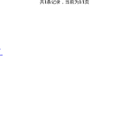
共
1
条记录，当前为
1
/
1
页
.
.